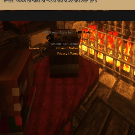
d ! https://www.caminelot.fr/premiere-connexion.php
*
SE Gamer Style by
phpBB Styles
Modifié par Caminelot.
Powered by
phpBB
® Forum Software © phpBB Limited
Privacy
|
Terms