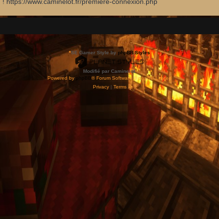
d ! https://www.caminelot.fr/premiere-connexion.php
*
SE Gamer Style by
phpBB Styles
Modifié par Caminelot.
Powered by
phpBB
® Forum Software © phpBB Limited
Privacy
|
Terms