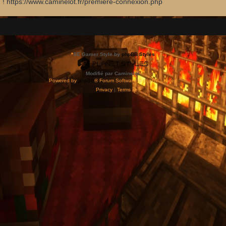
d ! https://www.caminelot.fr/premiere-connexion.php
*
SE Gamer Style by
phpBB Styles
Modifié par Caminelot.
Powered by
phpBB
® Forum Software © phpBB Limited
Privacy
|
Terms