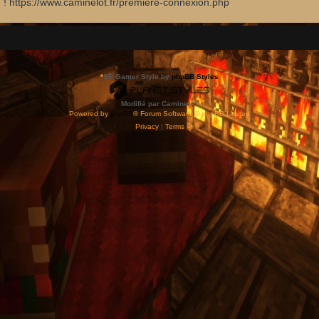
d ! https://www.caminelot.fr/premiere-connexion.php
*
SE Gamer Style by
phpBB Styles
Modifié par Caminelot.
Powered by
phpBB
® Forum Software © phpBB Limited
Privacy
|
Terms