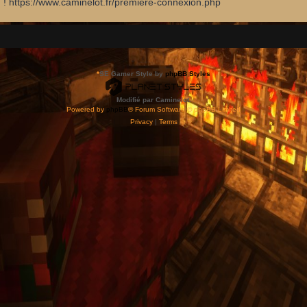
d ! https://www.caminelot.fr/premiere-connexion.php
*
SE Gamer Style by
phpBB Styles
Modifié par Caminelot.
Powered by
phpBB
® Forum Software © phpBB Limited
Privacy
|
Terms