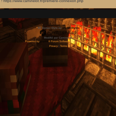
d ! https://www.caminelot.fr/premiere-connexion.php
*
SE Gamer Style by
phpBB Styles
Modifié par Caminelot.
Powered by
phpBB
® Forum Software © phpBB Limited
Privacy
|
Terms