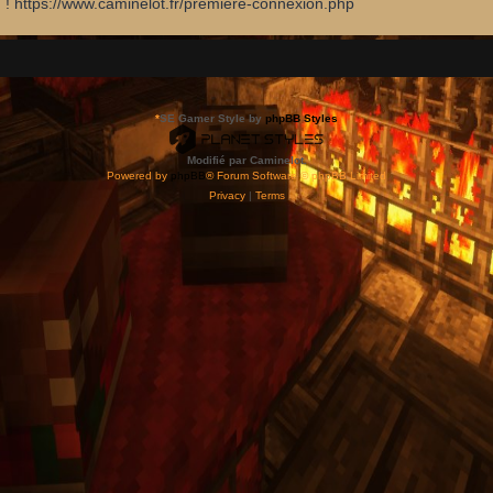
d ! https://www.caminelot.fr/premiere-connexion.php
*
SE Gamer Style by
phpBB Styles
Modifié par Caminelot.
Powered by
phpBB
® Forum Software © phpBB Limited
Privacy
|
Terms