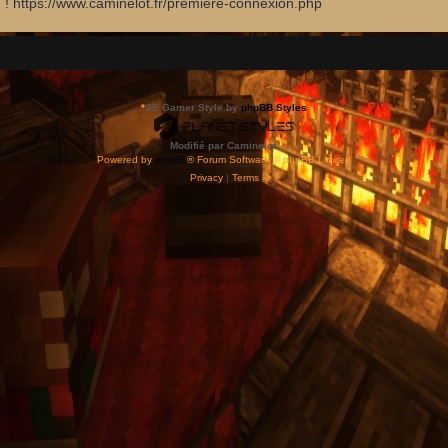
d ! https://www.caminelot.fr/premiere-connexion.php
*
SE Gamer Style by
phpBB Styles
Modifié par Caminelot.
Powered by
phpBB
® Forum Software © phpBB Limited
Privacy
|
Terms