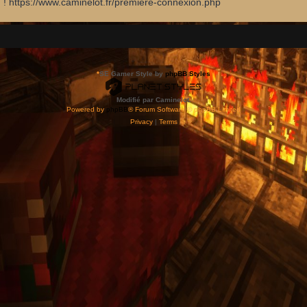
d ! https://www.caminelot.fr/premiere-connexion.php
*
SE Gamer Style by
phpBB Styles
Modifié par Caminelot.
Powered by
phpBB
® Forum Software © phpBB Limited
Privacy
|
Terms