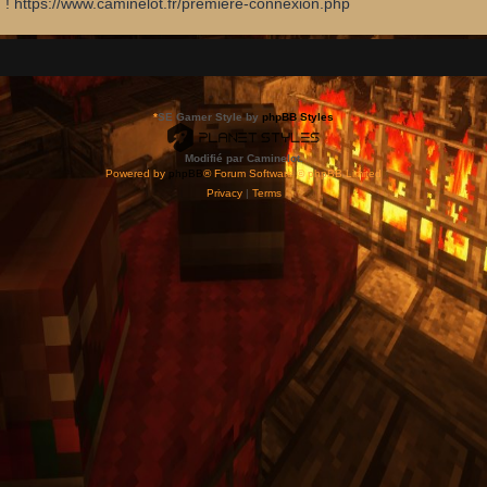
d ! https://www.caminelot.fr/premiere-connexion.php
*
SE Gamer Style by
phpBB Styles
Modifié par Caminelot.
Powered by
phpBB
® Forum Software © phpBB Limited
Privacy
|
Terms