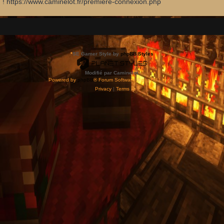
d ! https://www.caminelot.fr/premiere-connexion.php
*
SE Gamer Style by
phpBB Styles
Modifié par Caminelot.
Powered by
phpBB
® Forum Software © phpBB Limited
Privacy
|
Terms