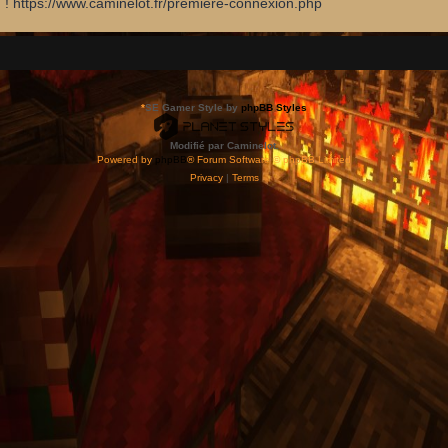
d ! https://www.caminelot.fr/premiere-connexion.php
*
SE Gamer Style by
phpBB Styles
Modifié par Caminelot.
Powered by
phpBB
® Forum Software © phpBB Limited
Privacy
|
Terms