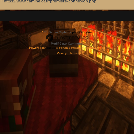
d ! https://www.caminelot.fr/premiere-connexion.php
*
SE Gamer Style by
phpBB Styles
Modifié par Caminelot.
Powered by
phpBB
® Forum Software © phpBB Limited
Privacy
|
Terms