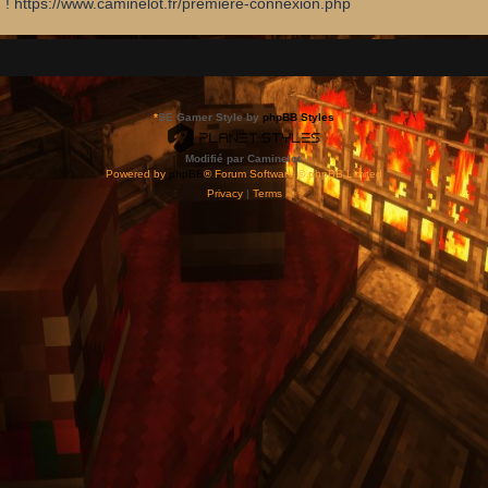
d ! https://www.caminelot.fr/premiere-connexion.php
*
SE Gamer Style by
phpBB Styles
Modifié par Caminelot.
Powered by
phpBB
® Forum Software © phpBB Limited
Privacy
|
Terms